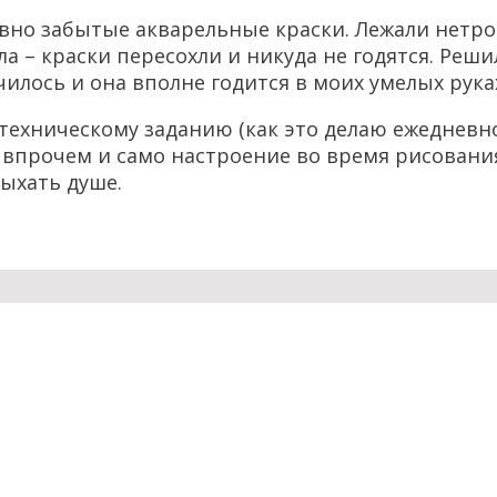
но забытые акварельные краски. Лежали нетрону
а – краски пересохли и никуда не годятся. Реши
лось и она вполне годится в моих умелых руках :
техническому заданию (как это делаю ежедневно 
к впрочем и само настроение во время рисовани
дыхать душе.