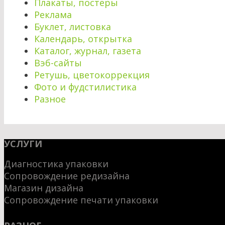
Плакаты, постеры
Реклама
Буклет, листовка
Календарь, открытка
Каталог, журнал, газета
Вэб-сайты
Ретушь, цветокоррекция
Фото и фудстилистика
Разное
УСЛУГИ
Диагностика упаковки
Сопровождение редизайна
Магазин дизайна
Сопровождение печати упаковки