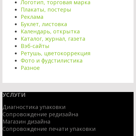
Логотип, торговая марка
Плакаты, постеры
Реклама
Буклет, листовка
Календарь, открытка
Каталог, журнал, газета
Вэб-сайты
Ретушь, цветокоррекция
Фото и фудстилистика
Разное
УСЛУГИ
Диагностика упаковки
Сопровождение редизайна
Магазин дизайна
Сопровождение печати упаковки