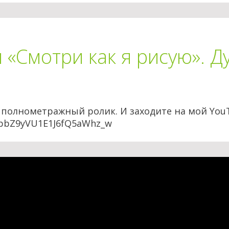
 «Смотри как я рисую». Д
 полнометражный ролик. И заходите на мой You
mpbZ9yVU1E1J6fQ5aWhz_w