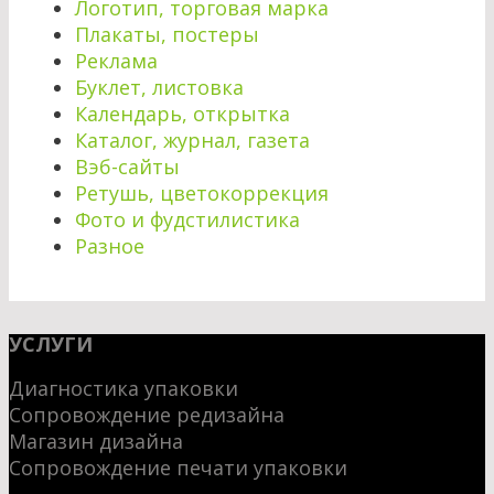
Логотип, торговая марка
Плакаты, постеры
Реклама
Буклет, листовка
Календарь, открытка
Каталог, журнал, газета
Вэб-сайты
Ретушь, цветокоррекция
Фото и фудстилистика
Разное
УСЛУГИ
Диагностика упаковки
Сопровождение редизайна
Магазин дизайна
Сопровождение печати упаковки